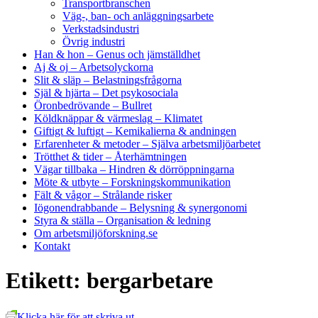
Transportbranschen
Väg-, ban- och anläggningsarbete
Verkstadsindustri
Övrig industri
Han & hon
– Genus och jämställdhet
Aj & oj
– Arbetsolyckorna
Slit & släp
– Belastningsfrågorna
Själ & hjärta
– Det psykosociala
Öronbedrövande
– Bullret
Köldknäppar & värmeslag
– Klimatet
Giftigt & luftigt
– Kemikalierna & andningen
Erfarenheter & metoder
– Själva arbetsmiljöarbetet
Trötthet & tider
– Återhämtningen
Vägar tillbaka
– Hindren & dörröppningarna
Möte & utbyte
– Forskningskommunikation
Fält & vågor
– Strålande risker
Iögonendrabbande
– Belysning & synergonomi
Styra & ställa
– Organisation & ledning
Om arbetsmiljöforskning.se
Kontakt
Etikett:
bergarbetare
Klicka här för att skriva ut