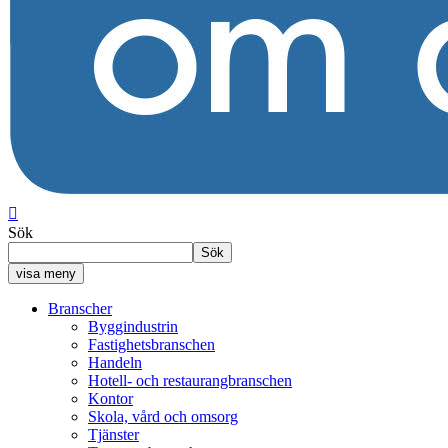

Sök
Sök
visa meny
Branscher
Byggindustrin
Fastighetsbranschen
Handeln
Hotell- och restaurangbranschen
Kontor
Skola, vård och omsorg
Tjänster