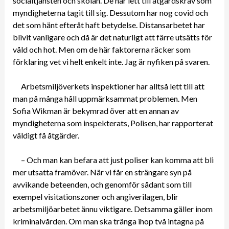
socialtjänsten och skolan. De har lett till åtgärdskrav som
myndigheterna tagit till sig. Dessutom har nog covid och
det som hänt efteråt haft betydelse. Distansarbetet har
blivit vanligare och då är det naturligt att färre utsätts för
våld och hot. Men om de här faktorerna räcker som
förklaring vet vi helt enkelt inte. Jag är nyfiken på svaren.
Arbetsmiljöverkets inspektioner har alltså lett till att
man på många håll uppmärksammat problemen. Men
Sofia Wikman är bekymrad över att en annan av
myndigheterna som inspekterats, Polisen, har rapporterat
väldigt få åtgärder.
– Och man kan befara att just poliser kan komma att bli
mer utsatta framöver. När vi får en strängare syn på
avvikande beteenden, och genomför sådant som till
exempel visitationszoner och angiverilagen, blir
arbetsmiljöarbetet ännu viktigare. Detsamma gäller inom
kriminalvården. Om man ska tränga ihop två intagna på