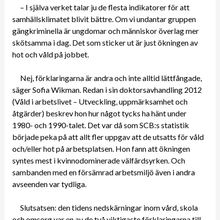
– I själva verket talar ju de flesta indikatorer för att
samhällsklimatet blivit bättre. Om vi undantar gruppen
gängkriminella är ungdomar och människor överlag mer
skötsamma i dag. Det som sticker ut är just ökningen av
hot och våld på jobbet.
Nej, förklaringarna är andra och inte alltid lättfångade,
säger Sofia Wikman. Redan i sin doktorsavhandling 2012
(Våld i arbetslivet – Utveckling, uppmärksamhet och
åtgärder) beskrev hon hur något tycks ha hänt under
1980- och 1990-talet. Det var då som SCB:s statistik
började peka på att allt fler uppgav att de utsatts för våld
och/eller hot på arbetsplatsen. Hon fann att ökningen
syntes mest i kvinnodominerade välfärdsyrken. Och
sambanden med en försämrad arbetsmiljö även i andra
avseenden var tydliga.
Slutsatsen: den tidens nedskärningar inom vård, skola
och omsorg var en av de två viktigaste förklaringarna till