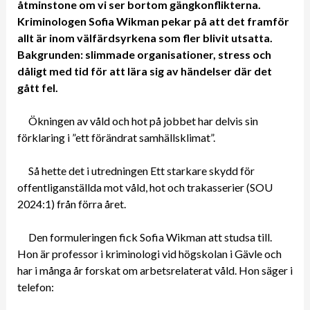
åtminstone om vi ser bortom gängkonflikterna.
Kriminologen Sofia Wikman pekar på att det framför
allt är inom välfärdsyrkena som fler blivit utsatta.
Bakgrunden: slimmade organisationer, stress och
dåligt med tid för att lära sig av händelser där det
gått fel.
Ökningen av våld och hot på jobbet har delvis sin
förklaring i ”ett förändrat samhällsklimat”.
Så hette det i utredningen Ett starkare skydd för
offentliganställda mot våld, hot och trakasserier (SOU
2024:1) från förra året.
Den formuleringen fick Sofia Wikman att studsa till.
Hon är professor i kriminologi vid högskolan i Gävle och
har i många år forskat om arbetsrelaterat våld. Hon säger i
telefon: