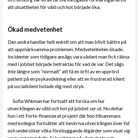
att utsattheten för våld och hot började öka.
Ökad medvetenhet
Den andra handlar helt enkelt om att man blivit bättre på
att uppmärksamma problemen. Medvetenheten ökade.
Incidenter som tidigare ansågs vara sådant man fick räkna
med i jobbet började betraktas för vad de var. Det sågs
inte längre som ”normalt” att få en örfil av en upprörd
patient på en psykavdelning eller att en frustrerad klient
på socialklient hotade dig med stryk.
Sofia Wikman har fortsatt att forska om hur
utvecklingen av våld och hot på jobbet ser ut. Nu deltar
hon i ett Forte-finansierat projekt där hon tillsammans
med kollegor fortsätter att beskriva utvecklingen över tid
och undersöker vilka förebyggande åtgärder som visat sig
vara verkningsfulla. Fokus ligger på vård, skola och