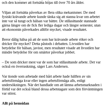
och den kommer att fortsätta höjas till över 70 års ålder.
Viljan att fortsätta påverkas av flera olika mekanismer. De med
fysiskt krävande arbete kunde tänka sig att stanna kvar om arbetet
inte var så tungt och hälsan var bättre. De stillasittande stannade
gärna längre om de fick fler lediga dagar och längre semester, utan
att ekonomin påverkades alltför mycket, visade resultatet.
Beror dålig hälsa på att de som har krävande arbete röker och
dricker för mycket? Detta påstods i debatten. Livsstilen har
betydelse för hälsan, javisst, men resultatet visade att livsstilen har
mindre betydelse för om smärtor påverkar jobbet.
– De som dricker mest var de som har stillasittande arbete. Det var
också en överraskning, säger Lars Andersen.
Var tionde som arbetade med hårt arbete hade hälften av sin
arbetsförmåga kvar eller ingen arbetsförmåga alls, enligt
undersökningen. När det handlade om att lämna arbetsmarknaden i
förtid var det också bland dessa arbetstagare som den förväntningen
var störst.
Allt på hemsidan