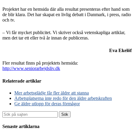
Projektet har en hemsida där alla resultat presenteras efter hand som
de blir klara. Det har skapat en livlig debatt i Danmark, i press, radio
och tv.
– Vi får mycket publicitet. Vi skriver också vetenskapliga artiklar,
men det tar ett eller två år innan de publiceras.
Eva Ekelöf
Fler resultat finns på projektets hemsida:
http://www.seniorarbejdsliv.dk
Relaterade artiklar
Mer arbetsglädje får fler äldre att stanna
Arbetsplatserna inte redo för den äldre arbetskraften
Ge äldre utlopp för deras förmågor
Sök
Senaste artiklarna