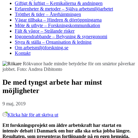
Giftigt & luftigt
– Kemikalierna & andningen
Erfarenheter & metoder
– Själva arbetsmiljöarbetet
Trötthet & tider
– Återhämtningen
Vägar tillbaka
– Hindren & dörröppningarna
Möte & utbyte
– Forskningskommunikation
Fält & vågor
– Strålande risker
Iögonendrabbande
– Belysning & synergonomi
Styra & ställa
– Organisation & ledning
Om arbetsmiljöforskning.se
Kontakt
Rökvanor hade mindre betydelse för om smärtor påverkar
jobbet. Foto: Andrea Dibitonto
De med tyngst arbete har minst
möjligheter
9 maj, 2019
Klicka här för att skriva ut
Ett forskningsprojekt om äldre arbetskraft har startat en
intensiv debatt i Danmark om hur alla ska orka jobba längre.
Resultaten, som presenteras fortlöpande på en egen hemsida,