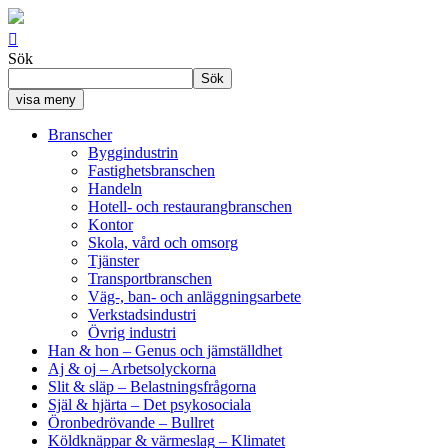

Sök
Sök
visa meny
Branscher
Byggindustrin
Fastighetsbranschen
Handeln
Hotell- och restaurangbranschen
Kontor
Skola, vård och omsorg
Tjänster
Transportbranschen
Väg-, ban- och anläggningsarbete
Verkstadsindustri
Övrig industri
Han & hon
– Genus och jämställdhet
Aj & oj
– Arbetsolyckorna
Slit & släp
– Belastningsfrågorna
Själ & hjärta
– Det psykosociala
Öronbedrövande
– Bullret
Köldknäppar & värmeslag
– Klimatet