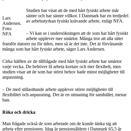
Studien har visat att de med hårt fysiskt arbete mår
sämre och har sämre villkor. I Danmark har en tredjedel
Lars
av arbetsstyrkan fysiskt krävande arbete, enligt NFA.
Andersen.
Foto:
– Vi kan se i undersökningen att de som har hårt fysiskt
NFA
arbete upplever mer smärtor. Många tror att alla sitter
framför datorer nu för tiden, men så är det inte. Det är förvånande
många som har hårt fysiskt arbete, säger Lars Andersen.
Cirka hälften av de tillfrågade med hårt fysiskt arbete har smärtor
varje vecka. De behöver få arbeta kortare och mer flexibelt, men
studien visar att de som har störst behov hade minst möjligheter till
anpassning.
– De med stillasittande arbete upplever större möjligheter till
flexibilitet och anpassning. Det är en utmaning för samhället, menar
han.
Röka och dricka
Man frågade också de som arbetade om de kunde tänka sig att
arbeta efter pensionen. Idag är pensionsåldern i Danmark 65,5 år