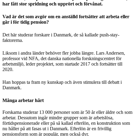
har fått stor spridning och upprört och förvånat.
Vad är det som avgör om en anställd fortsätter att arbeta eller
går i för tidig pension?
Det här studerar forskare i Danmark, de så kallade push-stay-
faktorerna.
Liksom i andra länder behöver fler jobba längre. Lars Andersen,
professor vid NFA, det danska nationella forskningscentret för
arbetsmiljö, leder projektet, som startade 2017 och fortsätter till
2020.
Han hoppas ta fram ny kunskap och även stimulera till debatt i
Danmark.
Många arbetar hårt
Forskarna studerar 13 000 personer som är 50 år eller äldre och som
arbetar. Dessutom ingår mindre grupper som är arbetslösa,
förtidspensionerade eller på så kallad efterlön, en konstruktion som
nu håller på att fasas ut i Danmark. Efterlön är en frivillig
pensionsform som är populär, men också dyr.