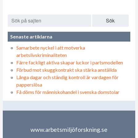
Sök
Senaste artiklarna
Samarbete nyckel i att motverka
arbetslivskriminaliteten
Färre fackligt aktiva skapar luckor i partsmodellen
Förbud mot skuggkontrakt ska stärka anställda
Långa dagar och ständig kontroll är vardagen för
papperslösa
Få döms för människohandel i svenska domstolar
www.arbetsmiljöforskning.se